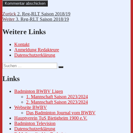
Beitragsnavigation
Vorheriger
Zurück
2. Reg-RLT Saison 2018/19
Nächster
Beitrag:
Weiter
3. Reg-RLT Saison 2018/19
Beitrag:
Weitere Links
Kontakt
Anmeldung Redakteure
Datenschutzerklärung
Suche
Suchen
nach:
Links
Badminton BWBV Ligen
1. Mannschaft Saison 2023/2024
2. Mannschaft Saison 2023/2024
Webseite BWBV
Das Badminton Journal vom BWBV
Hauptverein TuS Bietigheim 1900 e.V.
Badminton Television
Datenschutzerklärung