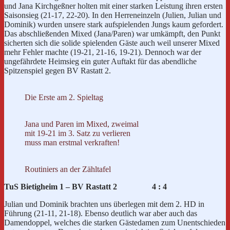
und Jana Kirchgeßner holten mit einer starken Leistung ihren ersten
Saisonsieg (21-17, 22-20). In den Herreneinzeln (Julien, Julian und
Dominik) wurden unsere stark aufspielenden Jungs kaum gefordert.
Das abschließenden Mixed (Jana/Paren) war umkämpft, den Punkt
sicherten sich die solide spielenden Gäste auch weil unserer Mixed
mehr Fehler machte (19-21, 21-16, 19-21). Dennoch war der
ungefährdete Heimsieg ein guter Auftakt für das abendliche
Spitzenspiel gegen BV Rastatt 2.
Die Erste am 2. Spieltag
Jana und Paren im Mixed, zweimal
mit 19-21 im 3. Satz zu verlieren
muss man erstmal verkraften!
Routiniers an der Zähltafel
TuS Bietigheim 1 – BV Rastatt 2 4 : 4
Julian und Dominik brachten uns überlegen mit dem 2. HD in
Führung (21-11, 21-18). Ebenso deutlich war aber auch das
Damendoppel, welches die starken Gästedamen zum Unentschieden