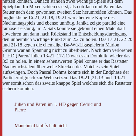
nutzen konnten. Danach standen zwei wichtige Spiele auf dem
Spielplan. Im Mixed schien es erst, also ob Jana und Paren das
Steuer nach dem gewonnen zweiten Satz herumreißen können. Das
unglückliche 16-21, 21-18, 19-21 war aber eine Kopie des
Nachmittagspiels und ebenso unnötig. Janika zeigte parallel eine
famose Leistung, im 2. Satz konnte sie gekonnt einen Matchball
abwehren um dann nach Rückstand im Entscheidungsdurchgang
den unheimlich wichtige Punkt zum 2:2 zu holen. Das 17-21, 22-20
und 21-18 gegen die ehemalige Ba-Wü-Ligaspielerin Marion
Grimm war an Spannung nicht zu überbieten. Nach dem verlorenen
1. HD (Paren/ Julien 13-21, 17-21) war es an Dominik wieder das
3:3 zu holen. In einem sehenswerten Spiel konnte er das Rastatter
Nachwuchstalent über weite Strecken des Matches sein Spiel
aufzwingen. Doch Pascal Dohms konnte sich in der Endphase der
Partie erfolgreich zur Wehr setzen. Das 18-21 ,21-13 und 19-21
war somit schon das zweite knappe Spiel welches sich die Rastatter
sichern konnten.
Julien und Paren im 1. HD gegen Cedric und
Pierre
Manchmal läuft´s halt nicht