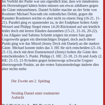
Im Vorfeld der Partie war uns eigentlich klar, dass wir mindestens
ein Herrendoppel hätten holen müssen um etwas zählbares gegen
die Gäste mitzunehmen. Daniel Schäfer machte an der Seite von
Routinier Michael Nawrath ein ordentliches Debüt, gegen die
Rastatter Routiniers reichte es aber nicht zu einem Sieg (16-21, 11-
21). Parallel ging es spannender zu, in der Endphase holten Andy
Wenzel und Philipp Siegel einen 14:20-Rückstand auf um letztlich
leider doch mit leeren Händen dazustehen (15-21, 21-16, 20-22).
Lisa Allgaier und Sabrina Schmitt zeigten im ersten Satz gute
Gegenwehr gegen ein übermächtiges Doppel, doch auch dieser
Punkt ging wie das Mixed (Jenny Deck mit Daniel) an die starken
Gäste. Michael konnte indes das 3. HE für sich entscheiden (21-16,
21-13), doch mit dem Dameneinzel (Jenny) holten die Gäste den
entscheidenden 5. Punkt. Philipp (1. HE: 21-18, 21-9) und Andy (2.
HE: 21-15, 21-9) holten gegen keineswegs schwache Gegner
überzeugende Punkte, an der ersten Saisonniederlage änderte dies
aber nichts mehr.
Die Zweite am 2. Spieltag
Neuling Daniel unter routinierter
Aufsicht