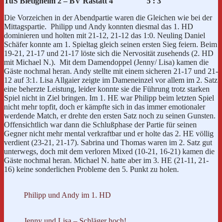
TuS Bietigheim 2 – BV Rastatt 4 5 : 3
Die Vorzeichen in der Abendpartie waren die Gleichen wie bei der
Mittagspartie. Philipp und Andy konnten diesmal das 1. HD
dominieren und holten mit 21-12, 21-12 das 1:0. Neuling Daniel
Schäfer konnte am 1. Spieltag gleich seinen ersten Sieg feiern. Beim
19-21, 21-17 und 21-17 löste sich die Nervosität zusehends (2. HD
mit Michael N.). Mit dem Damendoppel (Jenny/ Lisa) kamen die
Gäste nochmal heran. Andy stellte mit einem sicheren 21-17 und 21-
12 auf 3:1. Lisa Allgaier zeigte im Dameneinzel vor allem im 2. Satz
eine beherzte Leistung, leider konnte sie die Führung trotz starken
Spiel nicht in Ziel bringen. Im 1. HE war Philipp beim letzten Spiel
nicht mehr topfit, doch er kämpfte sich in das immer emotionaler
werdende Match, er drehte den ersten Satz noch zu seinen Gunsten.
Offensichtlich war dann die Schlußphase der Partie für seinen
Gegner nicht mehr mental verkraftbar und er holte das 2. HE völlig
verdient (23-21, 21-17). Sabrina und Thomas waren im 2. Satz gut
unterwegs, doch mit dem verloren Mixed (10-21, 16-21) kamen die
Gäste nochmal heran. Michael N. hatte aber im 3. HE (21-11, 21-
16) keine sonderlichen Probleme den 5. Punkt zu holen.
Philipp und Andy im 1. HD
Jenny und Lisa – Schläger hoch!