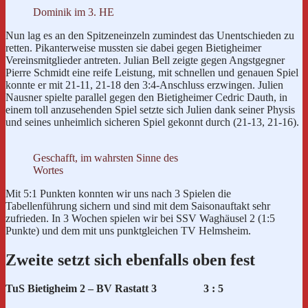
Dominik im 3. HE
Nun lag es an den Spitzeneinzeln zumindest das Unentschieden zu
retten. Pikanterweise mussten sie dabei gegen Bietigheimer
Vereinsmitglieder antreten. Julian Bell zeigte gegen Angstgegner
Pierre Schmidt eine reife Leistung, mit schnellen und genauen Spiel
konnte er mit 21-11, 21-18 den 3:4-Anschluss erzwingen. Julien
Nausner spielte parallel gegen den Bietigheimer Cedric Dauth, in
einem toll anzusehenden Spiel setzte sich Julien dank seiner Physis
und seines unheimlich sicheren Spiel gekonnt durch (21-13, 21-16).
Geschafft, im wahrsten Sinne des
Wortes
Mit 5:1 Punkten konnten wir uns nach 3 Spielen die
Tabellenführung sichern und sind mit dem Saisonauftakt sehr
zufrieden. In 3 Wochen spielen wir bei SSV Waghäusel 2 (1:5
Punkte) und dem mit uns punktgleichen TV Helmsheim.
Zweite setzt sich ebenfalls oben fest
TuS Bietigheim 2 – BV Rastatt 3 3 : 5