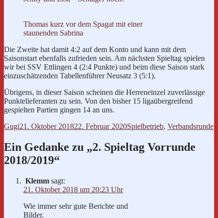
Thomas kurz vor dem Spagat mit einer
staunenden Sabrina
Die Zweite hat damit 4:2 auf dem Konto und kann mit dem
Saisonstart ebenfalls zufrieden sein. Am nächsten Spieltag spielen
wir bei SSV Ettlingen 4 (2:4 Punkte) und beim diese Saison stark
einzuschätzenden Tabellenführer Neusatz 3 (5:1).
Übrigens, in dieser Saison scheinen die Herreneinzel zuverlässige
Punktelieferanten zu sein. Von den bisher 15 ligaübergreifend
gespielten Partien gingen 14 an uns.
Autor
Veröffentlicht
Kategorien
Gugi
21. Oktober 2018
22. Februar 2020
Spielbetrieb
,
Verbandsrunde
am
Ein Gedanke zu „2. Spieltag Vorrunde
2018/2019“
Klemm
sagt:
21. Oktober 2018 um 20:23 Uhr
Wie immer sehr gute Berichte und
Bilder.