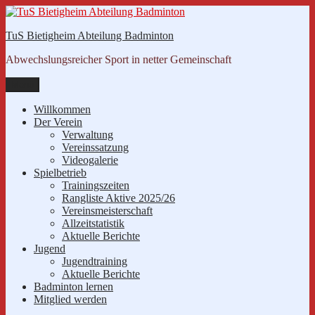
Zum
Inhalt
TuS Bietigheim Abteilung Badminton
springen
Abwechslungsreicher Sport in netter Gemeinschaft
Menü
Willkommen
Der Verein
Verwaltung
Vereinssatzung
Videogalerie
Spielbetrieb
Trainingszeiten
Rangliste Aktive 2025/26
Vereinsmeisterschaft
Allzeitstatistik
Aktuelle Berichte
Jugend
Jugendtraining
Aktuelle Berichte
Badminton lernen
Mitglied werden