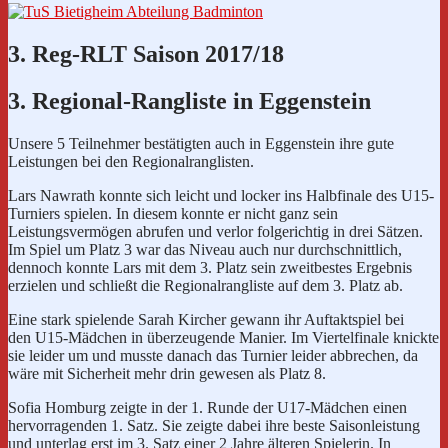
3. Reg-RLT Saison 2017/18
3. Regional-Rangliste in Eggenstein
Unsere 5 Teilnehmer bestätigten auch in Eggenstein ihre gute
Leistungen bei den Regionalranglisten.
Lars
Nawrath
konnte sich leicht und locker ins Halbfinale des
U15-
Turniers
spielen. In diesem konnte er nicht ganz sein
Leistungsvermögen abrufen und verlor folgerichtig in drei Sätzen.
Im Spiel um Platz 3 war das Niveau auch nur durchschnittlich,
dennoch konnte Lars mit dem 3. Platz sein zweitbestes Ergebnis
erzielen und schließt die Regionalrangliste auf dem 3. Platz ab.
Eine stark spielende Sarah
Kircher
gewann ihr Auftaktspiel bei
den
U15-Mädchen
in überzeugende Manier. Im Viertelfinale knickte
sie leider um und musste danach das Turnier leider abbrechen, da
wäre mit Sicherheit mehr drin gewesen als Platz 8.
Sofia
Homburg
zeigte in der 1. Runde der
U17-Mädchen
einen
hervorragenden 1. Satz. Sie zeigte dabei ihre beste Saisonleistung
und unterlag erst im 3. Satz einer 2 Jahre älteren Spielerin. In