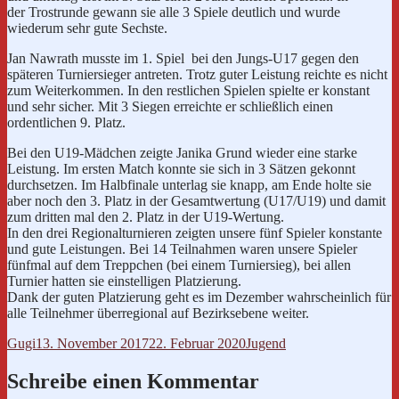
der
Trostrunde
gewann sie alle 3 Spiele deutlich und wurde
wiederum sehr gute Sechste.
Jan
Nawrath
musste im 1. Spiel bei den
Jungs-U17
gegen den
späteren Turniersieger antreten. Trotz guter Leistung reichte es nicht
zum Weiterkommen. In den restlichen Spielen spielte er konstant
und sehr sicher. Mit 3 Siegen erreichte er schließlich einen
ordentlichen 9. Platz.
Bei den
U19-Mädchen
zeigte
Janika
Grund wieder eine starke
Leistung. Im ersten Match konnte sie sich in 3 Sätzen gekonnt
durchsetzen. Im Halbfinale unterlag sie knapp, am Ende holte sie
aber noch den 3. Platz in der Gesamtwertung (
U17
/
U19
) und damit
zum dritten mal den 2. Platz in der
U19-Wertung
.
In den drei Regionalturnieren zeigten unsere fünf Spieler konstante
und gute Leistungen. Bei 14 Teilnahmen waren unsere Spieler
fünfmal auf dem Treppchen (bei einem Turniersieg), bei allen
Turnier hatten sie einstelligen Platzierung.
Dank der guten Platzierung geht es im Dezember wahrscheinlich für
alle Teilnehmer überregional auf Bezirksebene weiter.
Autor
Veröffentlicht
Kategorien
Gugi
13. November 2017
22. Februar 2020
Jugend
am
Schreibe einen Kommentar