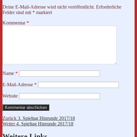
Deine E-Mail-Adresse wird nicht veröffentlicht.
Erforderliche
Felder sind mit
*
markiert
Kommentar
*
Name
*
E-Mail-Adresse
*
Website
Beitragsnavigation
Vorheriger
Zurück
3. Spieltag Hinrunde 2017/18
Nächster
Beitrag:
Weiter
4. Spieltag Hinrunde 2017/18
Beitrag:
Weitere Links