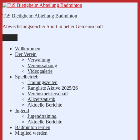
Zum
Inhalt
TuS Bietigheim Abteilung Badminton
springen
Abwechslungsreicher Sport in netter Gemeinschaft
Menü
Willkommen
Der Verein
Verwaltung
Vereinssatzung
Videogalerie
Spielbetrieb
Trainingszeiten
Rangliste Aktive 2025/26
Vereinsmeisterschaft
Allzeitstatistik
Aktuelle Berichte
Jugend
Jugendtraining
Aktuelle Berichte
Badminton lernen
Mitglied werden