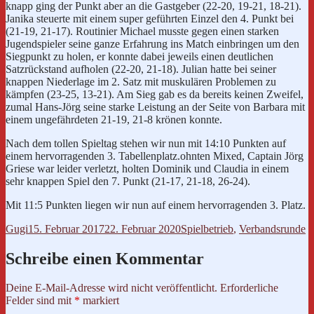
knapp ging der Punkt aber an die Gastgeber (22-20, 19-21, 18-21).
Janika steuerte mit einem super geführten Einzel den 4. Punkt bei
(21-19, 21-17). Routinier Michael musste gegen einen starken
Jugendspieler seine ganze Erfahrung ins Match einbringen um den
Siegpunkt zu holen, er konnte dabei jeweils einen deutlichen
Satzrückstand aufholen (22-20, 21-18). Julian hatte bei seiner
knappen Niederlage im 2. Satz mit muskulären Problemen zu
kämpfen (23-25, 13-21). Am Sieg gab es da bereits keinen Zweifel,
zumal Hans-Jörg seine starke Leistung an der Seite von Barbara mit
einem ungefährdeten 21-19, 21-8 krönen konnte.
Nach dem tollen Spieltag stehen wir nun mit 14:10 Punkten auf
einem hervorragenden 3. Tabellenplatz.ohnten Mixed, Captain Jörg
Griese war leider verletzt, holten Dominik und Claudia in einem
sehr knappen Spiel den 7. Punkt (21-17, 21-18, 26-24).
Mit 11:5 Punkten liegen wir nun auf einem hervorragenden 3. Platz.
Autor
Veröffentlicht
Kategorien
Gugi
15. Februar 2017
22. Februar 2020
Spielbetrieb
,
Verbandsrunde
am
Schreibe einen Kommentar
Deine E-Mail-Adresse wird nicht veröffentlicht.
Erforderliche
Felder sind mit
*
markiert