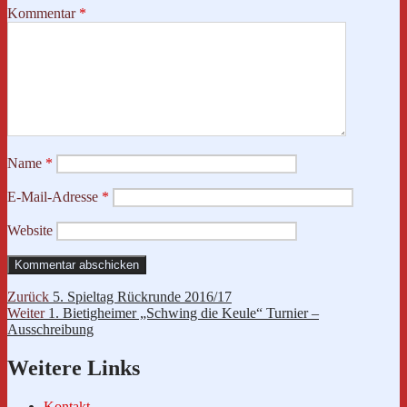
Kommentar
*
Name
*
E-Mail-Adresse
*
Website
Beitragsnavigation
Vorheriger
Zurück
5. Spieltag Rückrunde 2016/17
Nächster
Beitrag:
Weiter
1. Bietigheimer „Schwing die Keule“ Turnier –
Beitrag:
Ausschreibung
Weitere Links
Kontakt