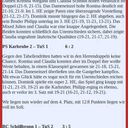
Damen Romina Wiegand und Claudia Schmidt holten verlässlich ihr
Doppel (21-9, 21-15). Das Dameneinzel holte Romina deutlich mit
21-10, 21-9. Im 1. HE zeigte Paren eine überzeugende Vorstellung
(21-12, 21-17). Dominik musste hingegen das 2. HE abgeben, auch
sein Bruder Philipp unterlag im 3. HE (21-19, 11-21, 13-21). Das
Mixed Julien und Claudia war eine knappe Angelegenheit. Die
Beiden konnten schließlich das Unentschieden sichern, dabei zeigte
Claudia ungeahnte läuferische Qualitäten (19-21, 21-17, 21-19).
PS Karlsruhe 2 – TuS 1 6 : 2
Gegen den Tabellendritten hatten wir in den Herrendoppeln keine
Chance. Romina und Claudia konnten aber im Doppel ihre weiße
Weste behalten, in einem Klassespiel gewannen sie 21-18, 15-21,
21-14. Das Dameneinzel überließen uns die Gastgeber kampflos.
Mit etwas Glück hätte es sogar noch für ein Unentschieden reichen
können. Dominik spielte ein super 2. HE, das Spiel ging knapp mit
11-21, 21-19, 19-21 an die Karlsruher. Philipp erging es ebenso,
auch er verlor im 3. Satz mit 19-21 (16-21, 21-12, 19-21).
Wir liegen nun wieder auf dem 4. Platz, mit 12:8 Punkten liegen wir
voll im Soll.
BC Schöllbronn 1 – TuS 2 3 : 5