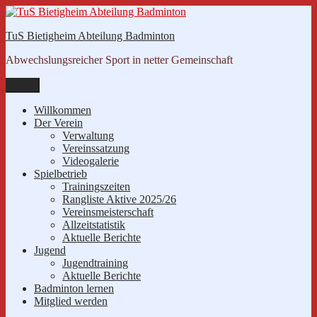
Zum
Inhalt
TuS Bietigheim Abteilung Badminton
springen
Abwechslungsreicher Sport in netter Gemeinschaft
Menü
Willkommen
Der Verein
Verwaltung
Vereinssatzung
Videogalerie
Spielbetrieb
Trainingszeiten
Rangliste Aktive 2025/26
Vereinsmeisterschaft
Allzeitstatistik
Aktuelle Berichte
Jugend
Jugendtraining
Aktuelle Berichte
Badminton lernen
Mitglied werden