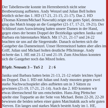
Der Tabellenweite konnte im Herrenbereich nicht seine
Bestbesetzung aufbieten. Andy Wenzel und Julian Bell holten
letztlich sicher das 1. HD (17-21, 21-15, 21-17). Das 2. HD
(Thomas Klemm/Michael Nawrath) zeigte ein gutes Spiel, dennoch
ging das Match knapp an die Gastgeber (21-17, 17-21, 19-21). Der
Schlüssel zum Auswärtssieg hatten unsere Damen in der Hand,
gegen eines der besten Doppel der Bezirksliga spielten Janika und
Barbara ein bärenstarkes Match. Mit 17-21, 21-17 und 24-22
brachten sie uns auf die Siegerstraße. Danach sicherten sich die
Gastgeber das Dameneinzel. Unser Herreneinzel hatten aber alles im
Griff, Julian und Michael holten deutliche Pflichtsiege. Andy
sicherte das 1. HE mit 21-12 und 21-19. Zum Abschluss konnten
sich die Gastgeber noch das Mixed holen.
BSpfr. Neusatz 3 – TuS 2 2 : 6
Janika und Barbara hatten beim 21-13, 21-12 relativ leichtes Spiel
im Doppel. Das 1. HD mit Julian und Andy mussten gegen zwei
starke Nachwuchsspieler alles aufbieten um in 3 Sätzen zu
gewinnen (21-19, 17-21, 21-14). Auch das 2. HD konnten wir
etwas überraschend für uns entscheiden. Hans-Jörg Pfettscher
spielte eine Toppartie an der Seite von Michael. Beim 22-20, 22-20
bewiesen die beiden neben einer guten Matchtaktik auch sehr guten
Nerven. Ein langes und starkes Match bestritt Andy im 1. HE,