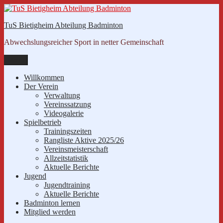
Zum
Inhalt
TuS Bietigheim Abteilung Badminton
springen
Abwechslungsreicher Sport in netter Gemeinschaft
Menü
Willkommen
Der Verein
Verwaltung
Vereinssatzung
Videogalerie
Spielbetrieb
Trainingszeiten
Rangliste Aktive 2025/26
Vereinsmeisterschaft
Allzeitstatistik
Aktuelle Berichte
Jugend
Jugendtraining
Aktuelle Berichte
Badminton lernen
Mitglied werden