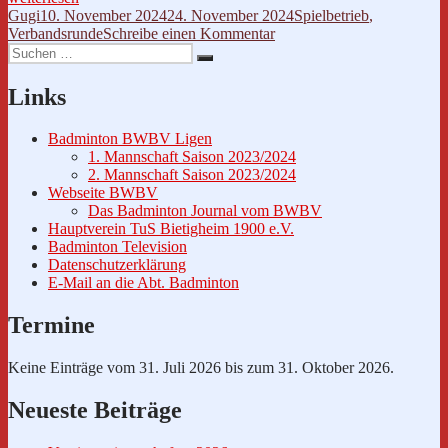
Spieltag
Autor
Veröffentlicht
Kategorien
Gugi
10. November 2024
24. November 2024
Spielbetrieb
,
Hinrunde
am
zu
Verbandsrunde
Schreibe einen Kommentar
2024/25“
Suche
3.
Suchen
nach:
Spieltag
Hinrunde
Links
2024/25
Badminton BWBV Ligen
1. Mannschaft Saison 2023/2024
2. Mannschaft Saison 2023/2024
Webseite BWBV
Das Badminton Journal vom BWBV
Hauptverein TuS Bietigheim 1900 e.V.
Badminton Television
Datenschutzerklärung
E-Mail an die Abt. Badminton
Termine
Keine Einträge vom 31. Juli 2026 bis zum 31. Oktober 2026.
Neueste Beiträge