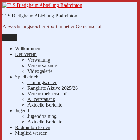
Zum
Inhalt
TuS Bietigheim Abteilung Badminton
springen
Abwechslungsreicher Sport in netter Gemeinschaft
Menü
Willkommen
Der Verein
Verwaltung
Vereinssatzung
Videogalerie
Spielbetrieb
Trainingszeiten
Rangliste Aktive 2025/26
Vereinsmeisterschaft
Allzeitstatistik
Aktuelle Berichte
Jugend
Jugendtraining
Aktuelle Berichte
Badminton lernen
Mitglied werden