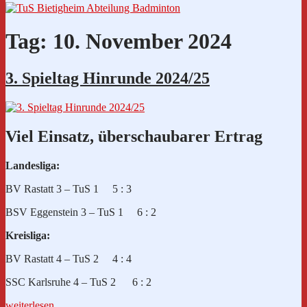
Tag:
10. November 2024
3. Spieltag Hinrunde 2024/25
Viel Einsatz, überschaubarer Ertrag
Landesliga:
BV Rastatt 3 – TuS 1 5 : 3
BSV Eggenstein 3 – TuS 1 6 : 2
Kreisliga:
BV Rastatt 4 – TuS 2 4 : 4
SSC Karlsruhe 4 – TuS 2 6 : 2
„3.
weiterlesen